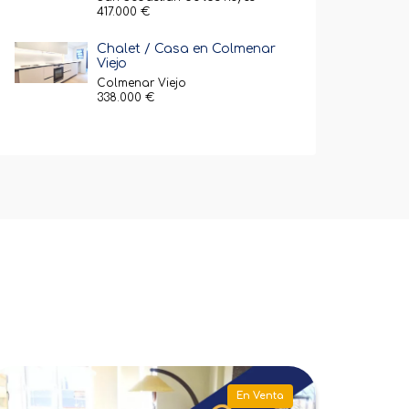
417.000 €
Chalet / Casa en Colmenar
Viejo
Colmenar Viejo
338.000 €
iso en Tres Cantos
Piso en T
En Venta