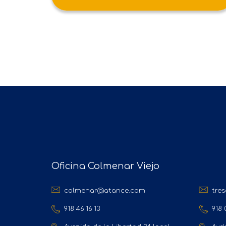
Oficina Colmenar Viejo
colmenar@atance.com
tre
918 46 16 13
918 