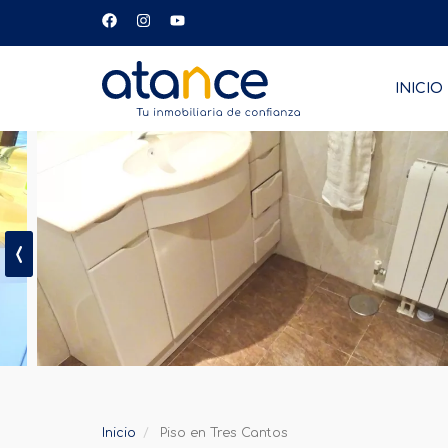
Menú
INICIO
principal
‹
Inicio
Piso en Tres Cantos