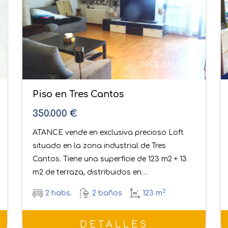
RESERVADO
TRES CANTOS
Piso en Tres Cantos
295.000 €
RESERVADO ATANCE vende EN EXCLUSIVA
estupendo piso situado en zona céntrica de
la primera fase de Tres Cantos. Tiene una
superficie de 50 m2 mas 33 m2…
2
1 habs.
1 baños
51 m
DETALLES