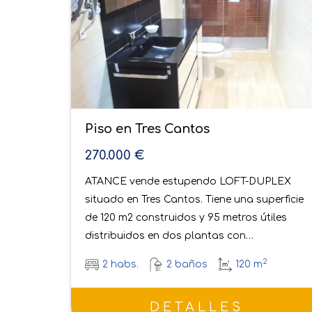
RESERVADO
ANTOS
TRES CANTOS
Piso en Tres Cantos
425.000 €
o piso
RESERVADO ATANCE vende EN EXCLUSIVA,
ntos.
excelente vivienda situada en la primera
es
fase de Tres Cantos. Piso con una superficie
de 114 m2 distribuidos en…
2
3 habs.
2 baños
114 m
DETALLES