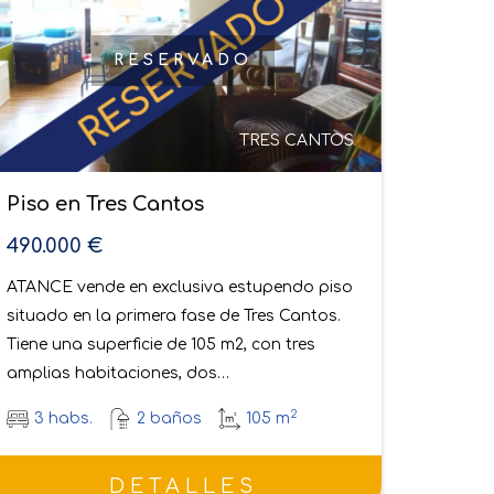
RESERVADO
TRES CANTOS
Piso en Tres Cantos
Piso 
505.000 €
270.0
RESERVADO ATANCE vende en exclusiva
ATANC
estupendo piso situado en zona céntrica de
situado
la primera fase de Tres Cantos. Tiene una
de 120 
superficie de 124 m2,…
distri
2
4 habs.
2 baños
124 m
2 h
DETALLES