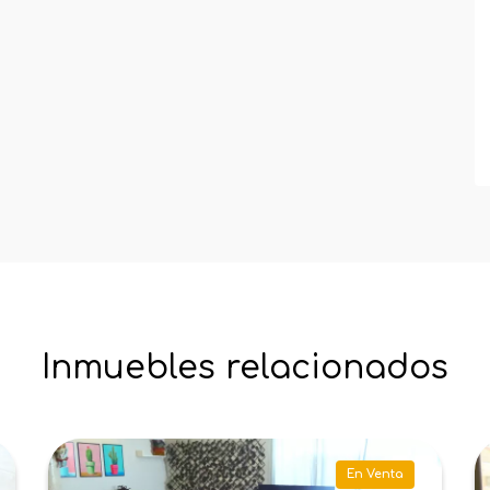
Inmuebles relacionados
Piso en Tres Cantos
P
En Venta